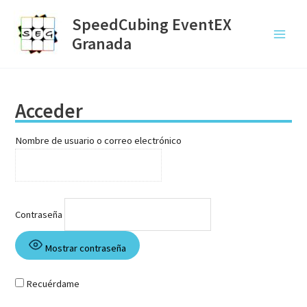
Ir
SpeedCubing EventEX
al
Granada
contenido
Main
Menu
Acceder
Nombre de usuario o correo electrónico
Contraseña
Mostrar contraseña
Recuérdame