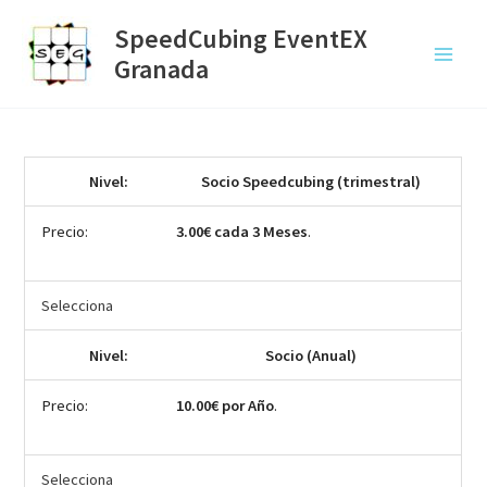
Ir
SpeedCubing EventEX
al
Granada
contenido
Main
Menu
Socio Speedcubing (trimestral)
3.00€ cada 3 Meses
.
Selecciona
Socio (Anual)
10.00€ por Año
.
Selecciona