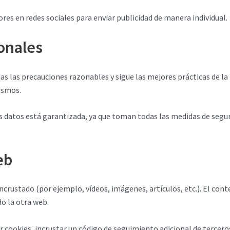
dores en redes sociales para enviar publicidad de manera individual.
onales
s las precauciones razonables y sigue las mejores prácticas de la i
mismos.
us datos está garantizada, ya que toman todas las medidas de segur
eb
incrustado (por ejemplo, vídeos, imágenes, artículos, etc.). El co
o la otra web.
ar cookies, incrustar un código de seguimiento adicional de tercero