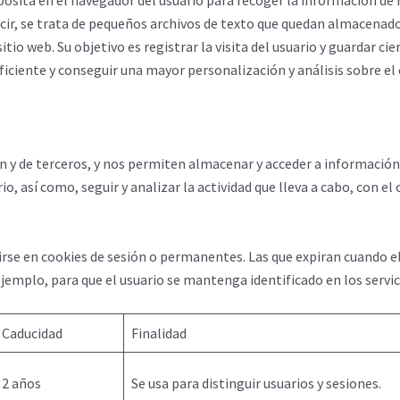
posita en el navegador del usuario para recoger la información de 
cir, se trata de pequeños archivos de texto que quedan almacenados
tio web. Su objetivo es registrar la visita del usuario y guardar c
ficiente y conseguir una mayor personalización y análisis sobre e
ón y de terceros, y nos permiten almacenar y acceder a información r
io, así como, seguir y analizar la actividad que lleva a cabo, con el
rse en cookies de sesión o permanentes. Las que expiran cuando el 
 ejemplo, para que el usuario se mantenga identificado en los ser
Caducidad
Finalidad
2 años
Se usa para distinguir usuarios y sesiones.