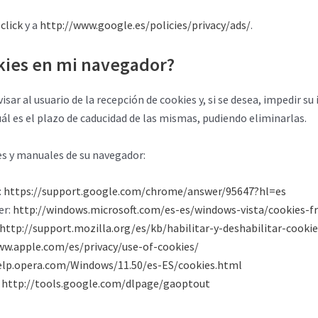
click
y a
http://www.google.es/policies/privacy/ads/
.
kies en mi navegador?
ar al usuario de la recepción de cookies y, si se desea, impedir su
uál es el plazo de caducidad de las mismas, pudiendo eliminarlas.
es y manuales de su navegador:
:
https://support.google.com/chrome/answer/95647?hl=es
er:
http://windows.microsoft.com/es-es/windows-vista/cookies-f
http://support.mozilla.org/es/kb/habilitar-y-deshabilitar-cookie
ww.apple.com/es/privacy/use-of-cookies/
elp.opera.com/Windows/11.50/es-ES/cookies.html
http://tools.google.com/dlpage/gaoptout