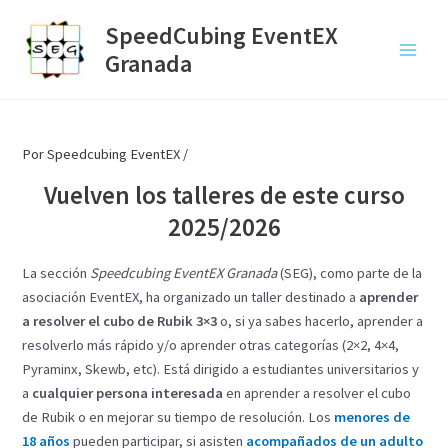
Ir
SpeedCubing EventEX
al
Granada
contenido
Main
Menu
Por
Speedcubing EventEX
/
Vuelven los talleres de este curso
2025/2026
La sección
Speedcubing EventEX Granada
(SEG), como parte de la
asociación EventEX, ha organizado un taller destinado a
aprender
a resolver el cubo de Rubik 3×3
o, si ya sabes hacerlo, aprender a
resolverlo más rápido y/o aprender otras categorías (2×2, 4×4,
Pyraminx, Skewb, etc). Está dirigido a estudiantes universitarios y
a
cualquier persona interesada
en aprender a resolver el cubo
de Rubik o en mejorar su tiempo de resolución. Los
menores de
18 años
pueden participar, si asisten
acompañados de un adulto