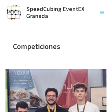
Ir
SpeedCubing EventEX
al
Granada
contenido
Main
Menu
Competiciones