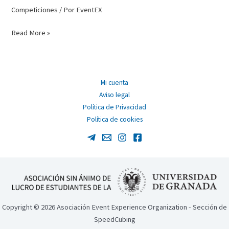
Competiciones
/ Por
EventEX
Nueva
Read More »
competición
oficial
–
Sum
Mi cuenta
of
Aviso legal
Ranks
Política de Privacidad
Granada
Política de cookies
2023
Copyright © 2026 Asociación Event Experience Organization - Sección de
SpeedCubing