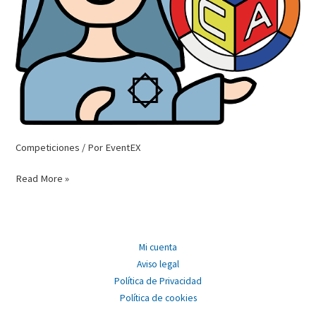
Competiciones
/ Por
EventEX
Nueva
Read More »
competición
oficial
–
Sum
Mi cuenta
of
Aviso legal
Ranks
Política de Privacidad
Granada
Política de cookies
2023