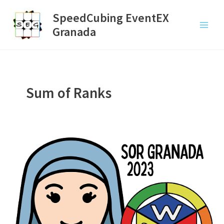
Ir
SpeedCubing EventEX
al
Granada
contenido
Main
Menu
Sum of Ranks